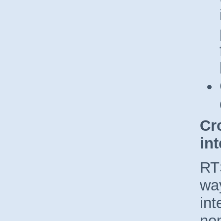
Cr
in
RTS
wa
int
no