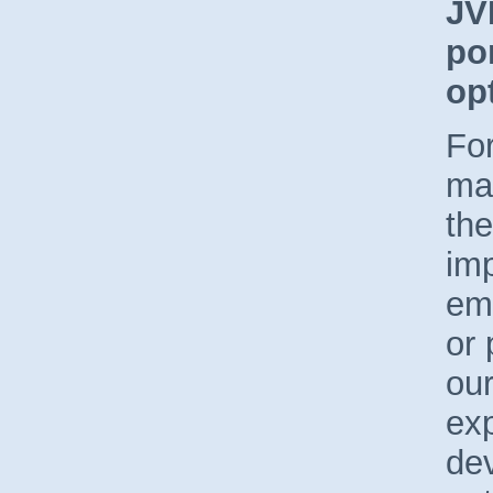
JV
po
op
Fo
ma
the
imp
em
or 
ou
ex
de