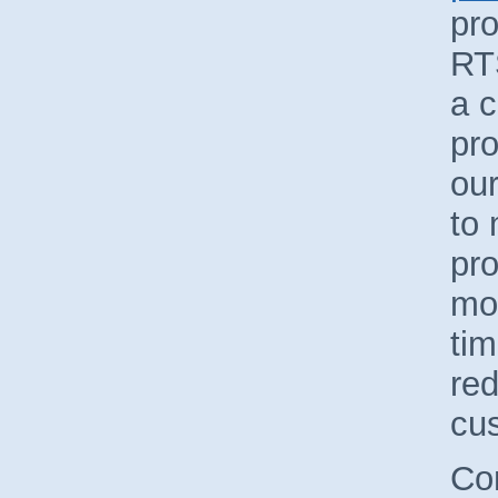
pr
RT
a 
pro
our
to
pr
mor
tim
red
cu
Con