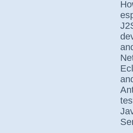
Ho
esp
J2
de
an
Ne
Ec
an
Ant
tes
Ja
Ser