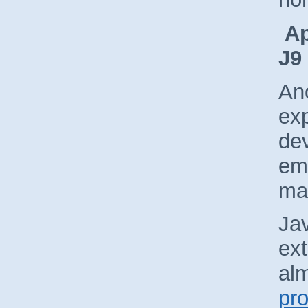
Ap
J9
Ano
exp
de
em
ma
Ja
ext
alm
pr