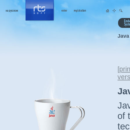
Java
[
prin
ver
Ja
Ja
of 
tec