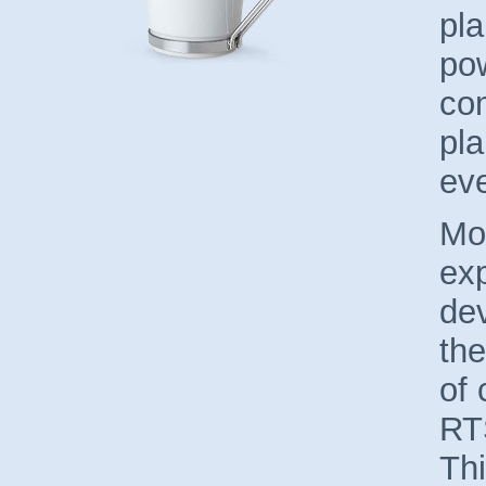
pla
po
com
pla
ev
Mor
ex
de
the
of 
RT
Thi